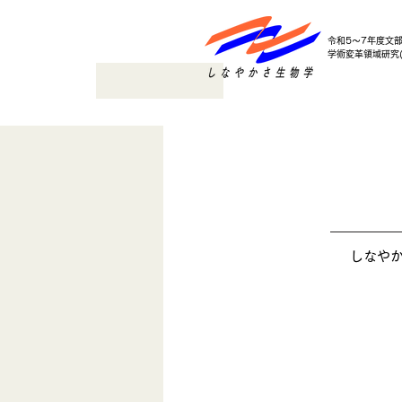
令和5～7年度文
学術変革領域研究(
しなやか