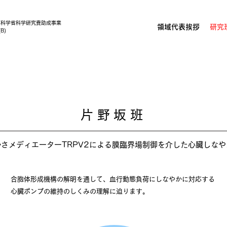
部科学省科学研究費助成事業
領域代表挨拶
研究
B)
片野坂班
さメディエーターTRPV2による膜臨界場制御を介した心臓しなや
合胞体形成機構の解明を通して、血行動態負荷にしなやかに対応する
心臓ポンプの維持のしくみの理解に迫ります。