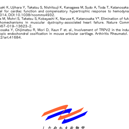
aki K, Ujihara Y, Takatsu S, Nishitsuji K, Kanagawa M, Sudo A, Toda T, Katanosaka
cal for cardiac function and compensatory hypertrophic response to hemodyna
 2014, DOI:10.1038/ncomms4932.
 M, Mohri S, Takatsu S, Kobayashi K, Naruse K, Katanosaka Y*. Elimination of fukut
homechanisms in muscular dystrophy-associated heart failure. Nature Comm
1467-019-13623-2.
saka Y, Chijimatsu R, Mori D, Xaun F et. al., Involvement of TRPV2 in the indu
opic endochondral ossification in mouse articular cartilage. Arthiritis Rheumat
02/art.41684.