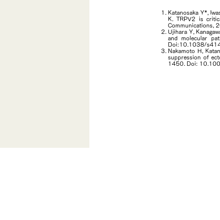
Katanosaka Y*, Iwas
K. TRPV2 is criti
Communications,
Ujihara Y, Kanagawa
and molecular pat
Doi:10.1038/s4
Nakamoto H, Katano
suppression of ect
1450. Doi: 10.10