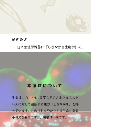
​なのか？
​NEWS
日本薬理学雑誌に『しなやかさ生物学』の特
集が掲載されました
2月15日
本領域について
生命は、力、pH、温度などのさまざまなスト
レスに対して適応する能力「しなやかさ」を持
っています。この「しなやかさ」は生命に必要
不可欠な要素ですが、機構は不明です。