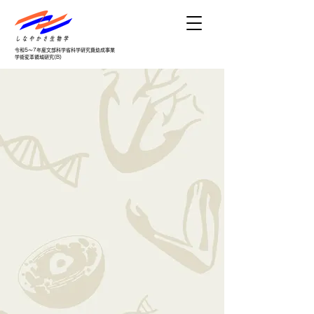
令和5～7年度文部科学省科学研究費助成事業
学術変革領域研究(B)
​生命はなぜ
しなやか