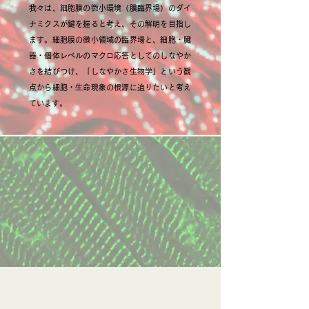
我々は、細胞膜の微小環境（膜臨界場）のダイ
ナミクスが鍵を握ると考え、その解明を目指し
ます。細胞膜の微小領域の臨界場と、細胞・臓
器・個体レベルのマクロ応答としてのしなやか
さを結びつけ、「しなやかさ生物学」という観
点から細胞・生命現象の根源に迫りたいと考え
ています。