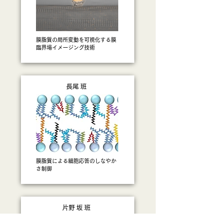
膜脂質の局所変動を可視化する膜
臨界場イメージング技術
​長尾班
膜脂質による細胞応答のしなやか
さ制御
​片野坂班